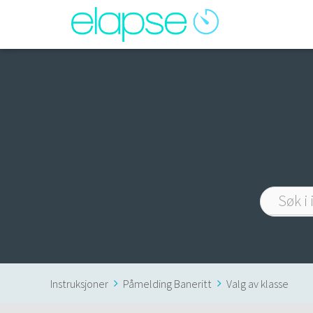
Instruksjoner
Påmelding Baneritt
Valg av klasse